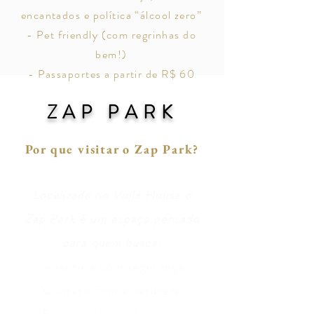
encantados e política “álcool zero”
- Pet friendly (com regrinhas do
bem!)
- Passaportes a partir de R$ 60
ZAP PARK
Por que visitar o Zap Park?
Localizado no Voilà House o
Zap Park é um espaço pensado
para quem busca:
Aventura com segurança
Contato com a natureza