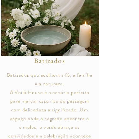
Batizados
Batizados que acolhem a fé, a família
e a natureza.
A Voilà House é o cenário perfeito
para marcar esse rito de passagem
com delicadeza e significado. Um
espaço onde o sagrado encontra o
simples, o verde abraça os
convidados e a celebração acontece