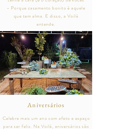
- Porque casamento bonito é aquele
que tem alma. E disso, a Voilà
entende.
Aniversários
Celebre mais um ano com afeto e espaço
para ser feliz. Na Voilà, aniversários são